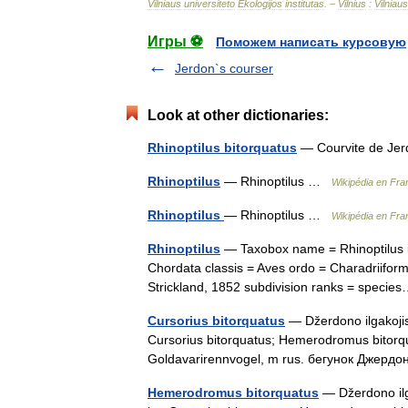
Vilniaus
universiteto
Ekologijos
institutas
. –
Vilnius
:
Vilniaus
Игры ⚽
Поможем написать курсовую
Jerdon`s courser
Look at other dictionaries:
Rhinoptilus bitorquatus
— Courvite de Jer
Rhinoptilus
— Rhinoptilus …
Wikipédia en Fra
Rhinoptilus
— Rhinoptilus …
Wikipédia en Fra
Rhinoptilus
— Taxobox name = Rhinoptilus i
Chordata classis = Aves ordo = Charadriiform
Strickland, 1852 subdivision ranks = spec
Cursorius bitorquatus
— Džerdono ilgakojis 
Cursorius bitorquatus; Hemerodromus bitorqua
Goldavarirennvogel, m rus. бегунок Джер
Hemerodromus bitorquatus
— Džerdono ilga