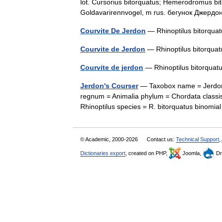
lot. Cursorius bitorquatus; Hemerodromus bit
Goldavarirennvogel, m rus. бегунок Джер
Courvite De Jerdon
— Rhinoptilus bitorqu
Courvite de Jerdon
— Rhinoptilus bitorqu
Courvite de jerdon
— Rhinoptilus bitorqu
Jerdon's Courser
— Taxobox name = Jerdon 
regnum = Animalia phylum = Chordata classis
Rhinoptilus species = R. bitorquatus binomi
© Academic, 2000-2026
Contact us:
Technical Support
,
Dictionaries export
, created on PHP,
Joomla,
Dr