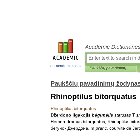
Academic Dictionarie
en-academic.com
Paukščių pavadinimų žodynas
Paukščių pavadinimų žodyna
Rhinoptilus bitorquatus
Rhinoptilus
bitorquatus
Džerdono
ilgakojis
bėgūnėlis
statusas
T
sr
Hemerodromus
bitorquatus
;
Rhinoptilus
bito
бегунок
Джердона
,
m
pranc
.
courvite
de
Jer