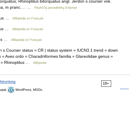
orquatus; Rhinoptilus bitorquatus angl. Jerdon s courser vok.
дона, m pranc.… …
Paukščių pavadinimų žodynas
atus …
Wikipédia en Français
atus …
Wikipédia en Français
atus …
Wikipédia en Français
s Courser status = CR | status system = IUCN3.1 trend = down
 = Aves ordo = Charadriiformes familia = Glareolidae genus =
al = Rhinoptilus …
Wikipedia
Advertising
18+
upal,
WordPress, MODx.