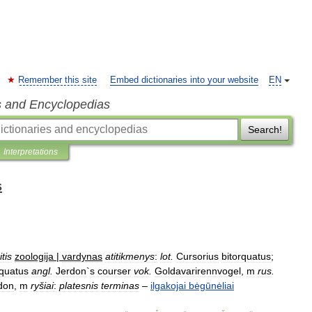
Remember this site
Embed dictionaries into your website
EN
s and Encyclopedias
Search!
Interpretations
s
itis
zoologija
|
vardynas
atitikmenys
:
lot
.
Cursorius
bitorquatus
;
rquatus
angl
.
Jerdon
`
s
courser
vok
.
Goldavarirennvogel
,
m
rus
.
don
,
m
ryšiai
:
platesnis
terminas
–
ilgakojai
bėgūnėliai