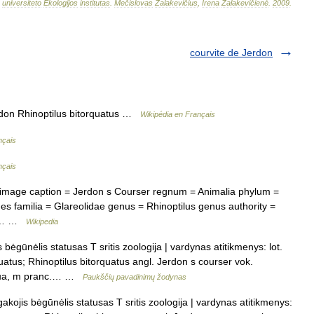
universiteto
Ekologijos
institutas
.
Mečislovas
Žalakevičius
,
Irena
Žalakevičienė
.
2009
.
courvite de Jerdon
don Rhinoptilus bitorquatus …
Wikipédia en Français
nçais
nçais
mage caption = Jerdon s Courser regnum = Animalia phylum =
es familia = Glareolidae genus = Rhinoptilus genus authority =
ies… …
Wikipedia
bėgūnėlis statusas T sritis zoologija | vardynas atitikmenys: lot.
tus; Rhinoptilus bitorquatus angl. Jerdon s courser vok.
дона, m pranc.… …
Paukščių pavadinimų žodynas
kojis bėgūnėlis statusas T sritis zoologija | vardynas atitikmenys: